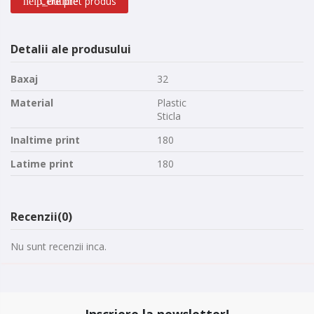
Cere pret produs
help_outline
Detalii ale produsului
Baxaj
32
Material
Plastic
Sticla
Inaltime print
180
Latime print
180
Recenzii
(0)
Nu sunt recenzii inca.
Inscriere la newsletter!